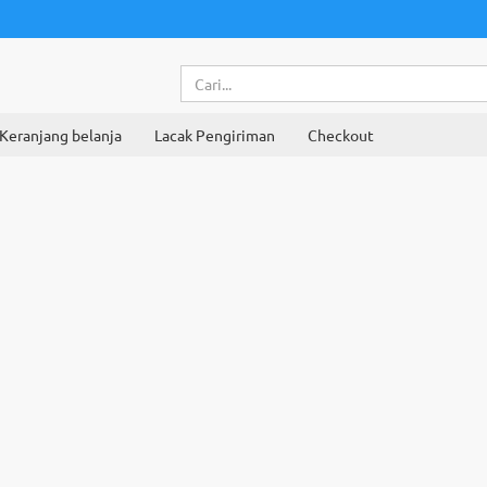
Keranjang belanja
Lacak Pengiriman
Checkout