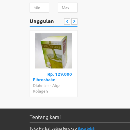
Unggulan
Rp. 129.000
Fibroshake
Diabetes
-
Alga
Kolagen
Tentang kami
Toko Herbal paling lengkap
Baca lebih