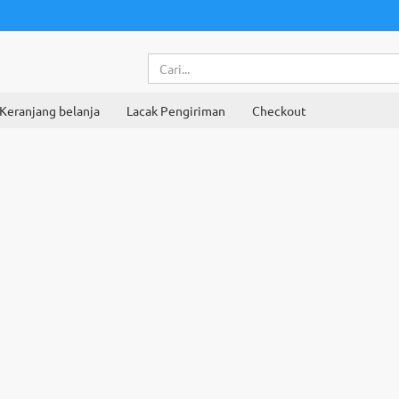
Keranjang belanja
Lacak Pengiriman
Checkout