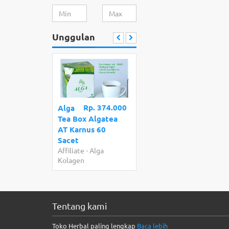
Unggulan
Rp. 374.000
Alga
Tea Box Algatea
AT Karnus 60
Sacet
Affiliate
-
Alga
Kolagen
Tentang kami
Toko Herbal paling lengkap
Baca lebih